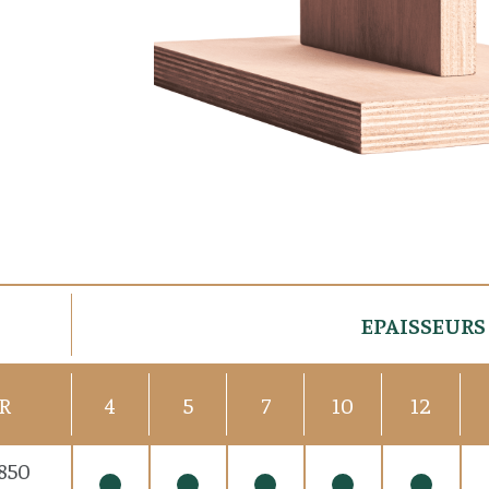
EPAISSEURS
R
4
5
7
10
12
 850