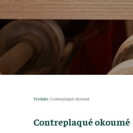
Produits
/
Contreplaqué okoumé
Contreplaqué okoumé