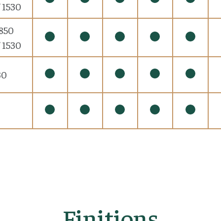
/ 1530
 850
/ 1530
30
Finitions