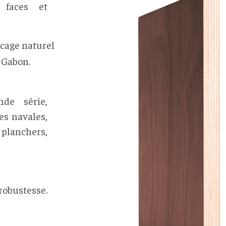
 faces et
acage naturel
 Gabon.
de série,
es navales,
 planchers,
robustesse.