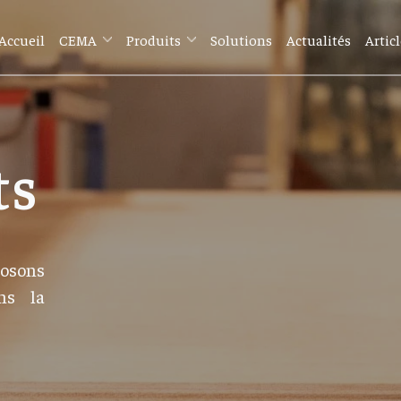
Accueil
CEMA
Produits
Solutions
Actualités
Artic
ts
osons
ns la