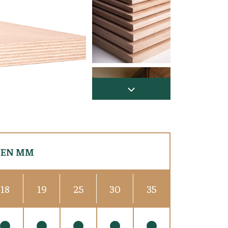
 EN MM
18
19
25
30
35