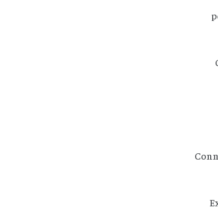
p
Conna
Ex