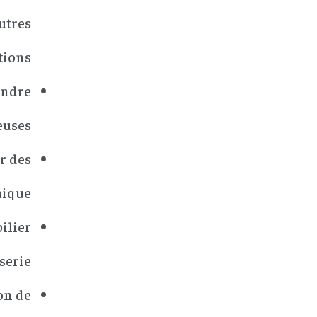
utres
tions
endre
euses
ir des
mique
ilier
serie
on de