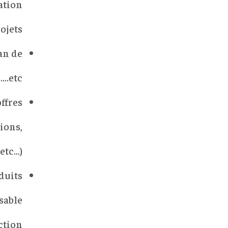
sation
jets.
an de
...etc
ffres
ions,
etc…).
duits
sable
ction