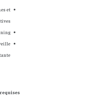
es et
ives.
ning.
eille
ante.
equises :