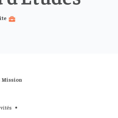
ite
Mission
vités