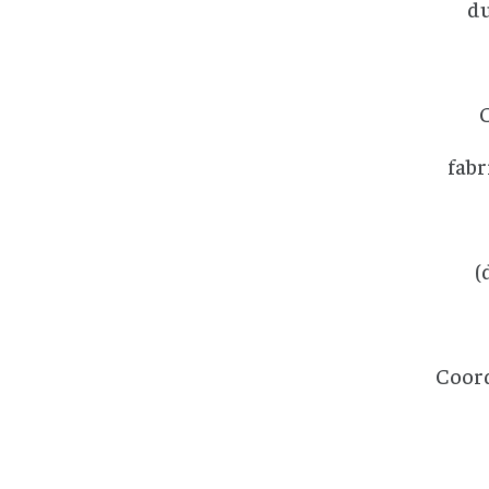
du
C
fabr
(
Coor