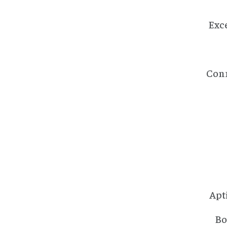
Exce
Conn
Apti
Bo