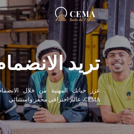
تريد الانضمام 
عزز حياتك المهنية من خلال الانضمام
CEMA، عالم احترافي محفز واستثنائي