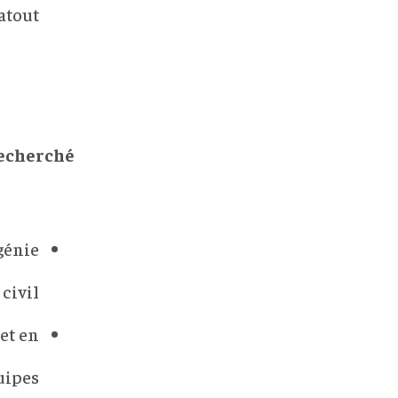
atout
echerché :
génie
civil
et en
uipes