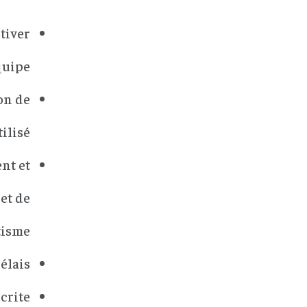
tiver
quipe
on de
ilisé
nt et
et de
tisme
délais
crite