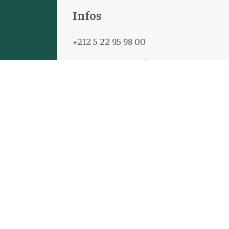
Infos
+212 5 22 95 98 00
contact@cema-atlas.com
Boulevard Abou Bakr El Kadiri, Sidi
Maârouf - Casablanca – Maroc
C.G.U
Cookies
Newsletter