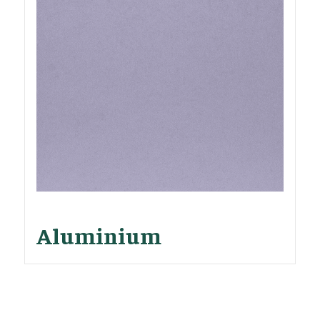
Aluminium
C