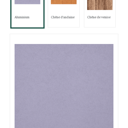
Aluminium
Chêne d'andaine
Chêne de venise
Chê