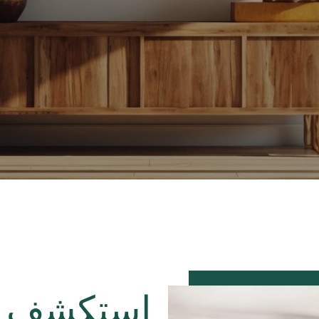
استكشف مج