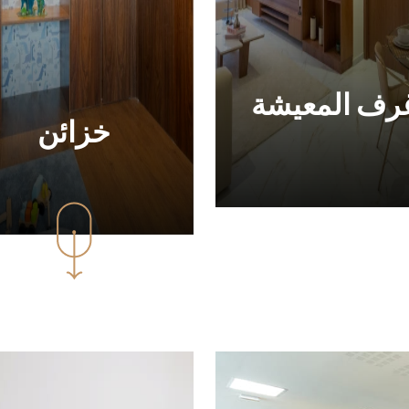
رف المعيشة
خزائن