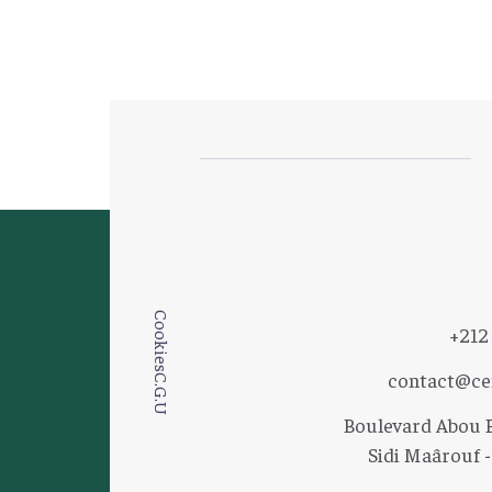
Cookies
+212
contact@ce
C.G.U
Boulevard Abou B
Sidi Maârouf -