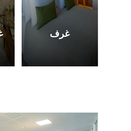
غرف
غ